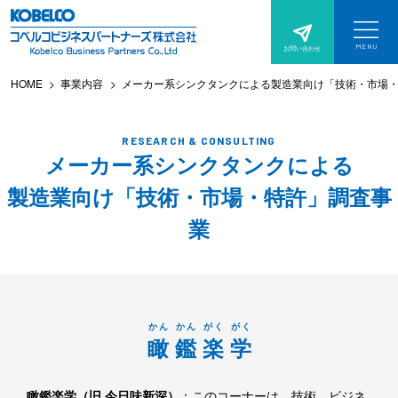
サ
本
イ
文
MENU
お問い合わせ
サ
へ
ト
イ
ト
HOME
事業内容
メーカー系シンクタンクによる製造業向け「技術・市場
ス
メ
メ
ニ
キ
ュ
ニ
ー
を
ッ
RESEARCH & CONSULTING
開
ュ
く
メーカー系シンクタンクによる
プ
ー
製造業向け「技術・市場・特許」調査事
業
かん
かん
がく
がく
瞰
鑑
楽
学
瞰鑑楽学（旧 今日味新深）
：このコーナーは、技術、ビジネ