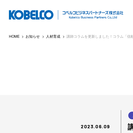
本
文
へ
ス
HOME
お知らせ
人材育成
講師コラムを更新しました！コラム「信
キ
ッ
プ
2023.06.09