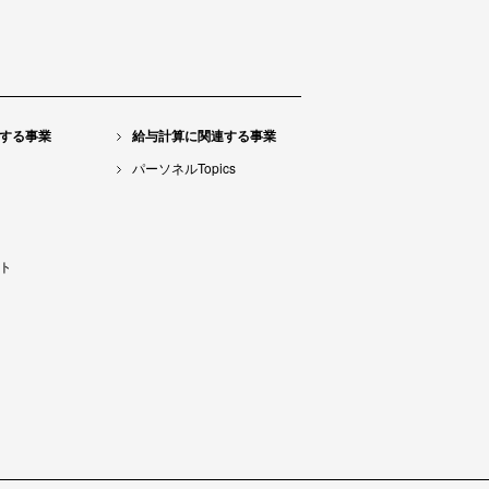
する事業
給与計算に関連する事業
パーソネルTopics
ト