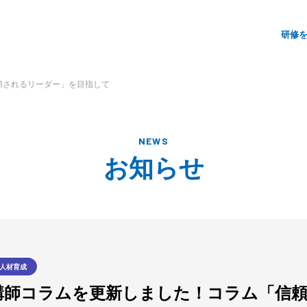
サ
研修
イ
ト
頼されるリーダー」を目指して
メ
ニ
ュ
NEWS
お知らせ
ー
人材育成
講師コラムを更新しました！コラム「信