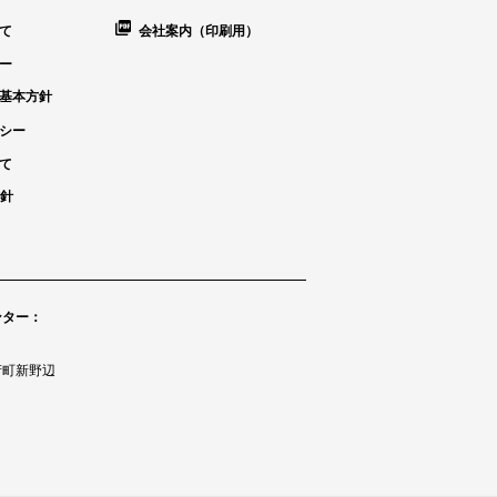
て
会社案内（印刷用）
ー
基本方針
シー
て
方針
ンター：
府町新野辺