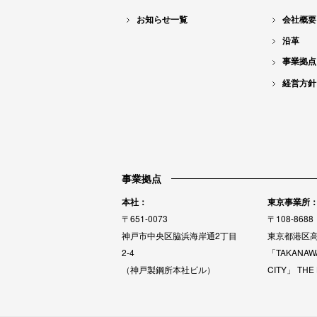
お知らせ一覧
会社概要
沿革
事業拠点
経営方針
事業拠点
本社：
東京事業所
〒651-0073
〒108-8688
神戸市中央区脇浜海岸通2丁目
東京都港区高
2-4
「TAKANAW
（神戸製鋼所本社ビル）
CITY」 THE 