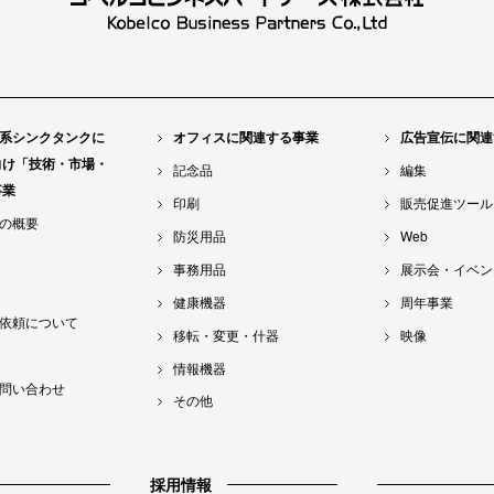
系シンクタンクに
オフィスに関連する事業
広告宣伝に関連
向け「技術・市場・
記念品
編集
事業
印刷
販売促進ツール
の概要
防災用品
Web
事務用品
展示会・イベン
健康機器
周年事業
依頼について
移転・変更・什器
映像
情報機器
問い合わせ
その他
採用情報