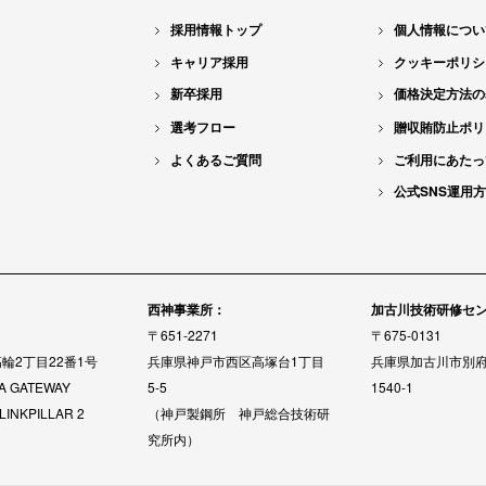
採用情報トップ
個人情報につい
キャリア採用
クッキーポリシ
新卒採用
価格決定方法の
選考フロー
贈収賄防止ポリ
よくあるご質問
ご利用にあたっ
公式SNS運用
：
西神事業所：
加古川技術研修セ
〒651-2271
〒675-0131
輪2丁目22番1号
兵庫県神戸市西区高塚台1丁目
兵庫県加古川市別
A GATEWAY
5-5
1540-1
LINKPILLAR 2
（神戸製鋼所 神戸総合技術研
究所内）