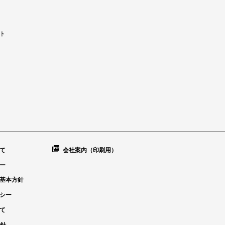
ト
て
会社案内（印刷用）
ー
基本方針
シー
て
方針