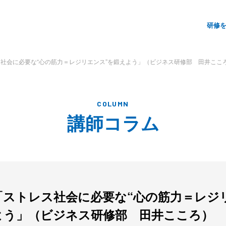
サ
研修
イ
ト
社会に必要な“心の筋力＝レジリエンス”を鍛えよう」（ビジネス研修部 田井ここ
メ
ニ
ュ
COLUMN
講師コラム
ー
「ストレス社会に必要な“心の筋力＝レジ
よう」（ビジネス研修部 田井こころ）