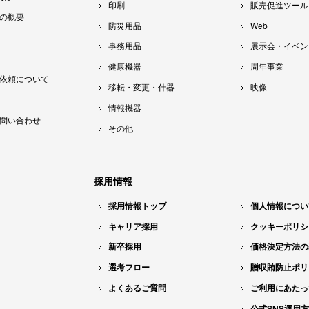
印刷
販売促進ツール
の概要
防災用品
Web
事務用品
展示会・イベン
健康機器
周年事業
依頼について
移転・変更・什器
映像
情報機器
問い合わせ
その他
採用情報
採用情報トップ
個人情報につい
キャリア採用
クッキーポリシ
新卒採用
価格決定方法の
選考フロー
贈収賄防止ポリ
よくあるご質問
ご利用にあたっ
公式SNS運用