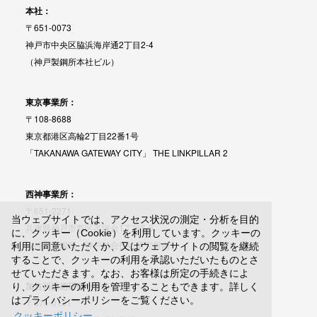
本社：
〒651-0073
神戸市中央区脇浜海岸通2丁目2-4
（神戸製鋼所本社ビル）
東京事業所：
〒108-8688
東京都港区高輪2丁目22番1号
「TAKANAWA GATEWAY CITY」 THE LINKPILLAR 2
西神事業所：
〒651-2271
当ウェブサイトでは、アクセス状況の測定・分析を目的
兵庫県神戸市西区高塚台1丁目5-5
に、クッキー（Cookie）を利用しています。クッキーの
（神戸製鋼所 神戸総合技術研究所内）
利用に同意いただくか、又はウェブサイトの閲覧を継続
することで、クッキーの利用を承認いただいたものとさ
せていただきます。なお、お客様は所定の手続きによ
加古川技術研修センター：
り、クッキーの利用を管理することもできます。詳しく
はプライバシーポリシーをご覧ください。
〒675-0131
クッキーポリシー