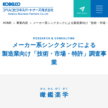
サ
本
イ
文
MENU
お問い合わせ
サ
へ
ト
イ
ト
HOME
事業内容
メーカー系シンクタンクによる製造業向け「技術・市場
ス
メ
メ
ニ
キ
ュ
ニ
ー
を
ッ
RESEARCH & CONSULTING
開
ュ
く
メーカー系シンクタンクによる
プ
ー
製造業向け「技術・市場・特許」調査事
業
かん
かん
がく
がく
瞰
鑑
楽
学