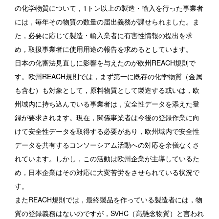
の化学物質について，1トン以上の製造・輸入を行った事業者
には，毎年その物質の数量の届出義務が課せられました。ま
た，必要に応じて製造・輸入業者に有害性情報の提出を求
め，取扱事業者に使用用途の報告を求めるとしています。
日本の化審法見直しに影響を与えたのが欧州REACH規則で
す。欧州REACH規則では，まず第一に既存の化学物質（金属
も含む）も対象として，原料物質として製造する或いは，欧
州域内に持ち込んでいる事業者は，安全性データを添えた登
録が要求されます。現在，関係事業者は今後の登録作業に向
けて安全性データを取得する必要があり，欧州域内で安全性
データを共有するコンソーシアム活動への対応を余儀なくさ
れています。しかし，この活動は欧州企業が主導しているた
め，日本企業はその対応に大変苦労をさせられている状況で
す。
またREACH規則では，最終製品を作っている製造者には，物
質の登録義務はないのですが，SVHC（高懸念物質）と言われ