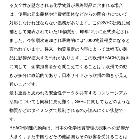
る安全性が懸念される化学物質が最終製品に含まれる場合
は，使用の届出義務や消費者団体などからの問合せについて
対応しなければならない義務があります。このSVHCは既に候
補として発表されていた15物質が、昨年12月に正式決定され
ました。今後順次追加され最終的には1,000物質程度になると
言われています。将来、物質規定の内容によっては幅広い製
品に影響が拡大する恐れがあります。この欧州REACHの動き
に関して，企業担当者から聞こえてくることは，欧州での動
きが多分に政治的であり，日本サイドから欧州の動きが見え
難いことです。
最も重要と思われる安全性データを共有するコンソーシアム
活動についても同様に見え難く，SVHCに関してもどのような
物質がどのタイミングで規制されるのか読みにくい状態で
す。
REACH関連の動向は、日本の化学物質管理の規制への影響が
大きく，また中国などその他諸国もその影響を受けることは