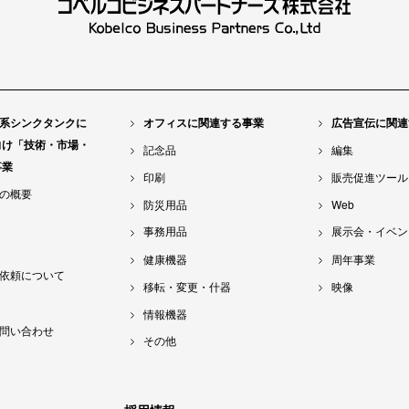
系シンクタンクに
オフィスに関連する事業
広告宣伝に関連
向け「技術・市場・
記念品
編集
事業
印刷
販売促進ツール
の概要
防災用品
Web
事務用品
展示会・イベン
健康機器
周年事業
依頼について
移転・変更・什器
映像
情報機器
問い合わせ
その他