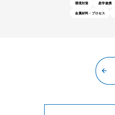
環境対策
産学連携
金属材料・プロセス
メ
ー
カ
ー
系
シ
ン