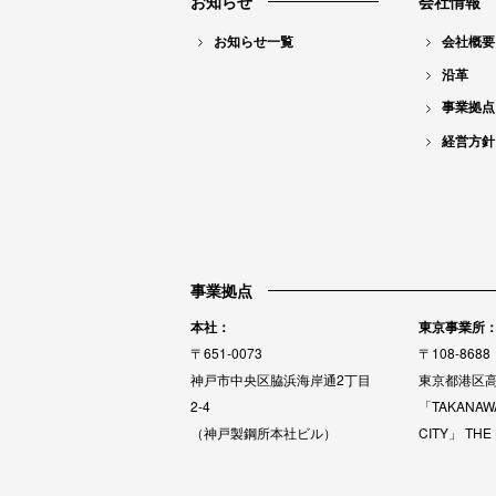
お知らせ
会社情報
ン
ツ
お知らせ一覧
会社概要
ナ
沿革
ビ
事業拠点
経営方針
事業拠点
本社：
東京事業所
〒651-0073
〒108-8688
神戸市中央区脇浜海岸通2丁目
東京都港区高
2-4
「TAKANAW
（神戸製鋼所本社ビル）
CITY」 THE 