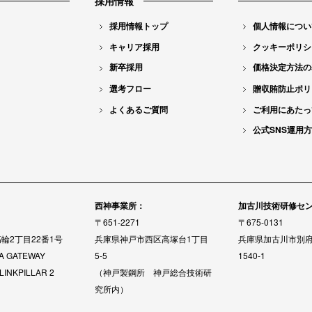
採用情報
採用情報トップ
個人情報につい
キャリア採用
クッキーポリシ
新卒採用
価格決定方法の
選考フロー
贈収賄防止ポリ
よくあるご質問
ご利用にあたっ
公式SNS運用
：
西神事業所：
加古川技術研修セ
〒651-2271
〒675-0131
輪2丁目22番1号
兵庫県神戸市西区高塚台1丁目
兵庫県加古川市別
A GATEWAY
5-5
1540-1
LINKPILLAR 2
（神戸製鋼所 神戸総合技術研
究所内）