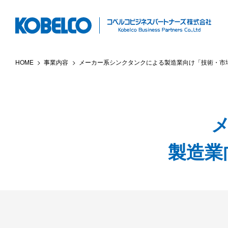
本
文
へ
ス
HOME
事業内容
メーカー系シンクタンクによる製造業向け「技術・市
キ
ッ
プ
製造業