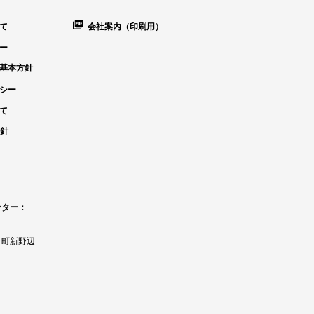
て
会社案内（印刷用）
ー
基本方針
シー
て
方針
ンター：
府町新野辺