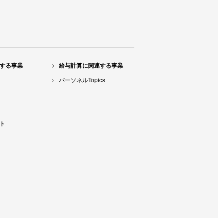
する事業
給与計算に関連する事業
パーソネルTopics
ト