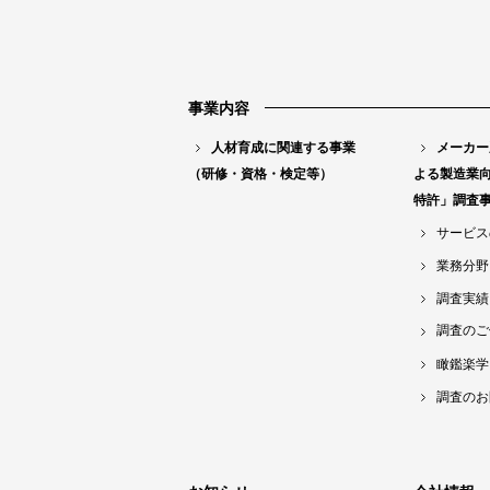
・
市
場
事業内容
・
人材育成に関連する事業
メーカー
特
（研修・資格・検定等）
よる製造業
許
特許」調査
」
サービス
調
業務分野
査
調査実績
事
調査のご
業
瞰鑑楽学
コ
調査のお
ン
テ