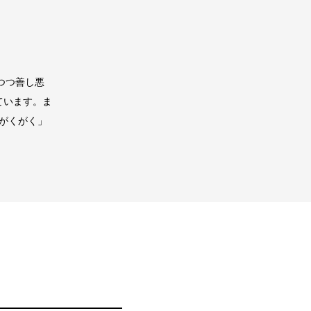
つつ善し悪
ています。ま
がくがく」