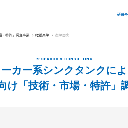
サ
研修
イ
ト
場・特許」調査事業
瞰鑑楽学
産学連携
メ
ニ
ュ
RESEARCH & CONSULTING
メーカー系シンクタンクによ
ー
向け「技術・市場・特許」