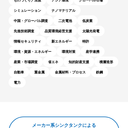
ものづくり／法規
アジア環境
グローバル市場
シミュレーション
ナノマテリアル
中国・グローバル調査
二次電池
低炭素
先進技術調査
品質環境経営支援
太陽光発電
情報セキュリティ
新エネルギー
特許
環境・資源・エネルギー
環境対策
産学連携
産業・市場調査
省エネ
知的財産支援
積層造形
自動車
重金属
金属材料・プロセス
鉄鋼
電力
メ
メーカー系シンクタンクによる