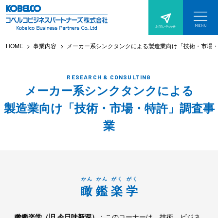
サ
本
イ
文
MENU
お問い合わせ
サ
へ
ト
イ
ト
HOME
事業内容
メーカー系シンクタンクによる製造業向け「技術・市場
ス
メ
メ
ニ
キ
ュ
ニ
ー
を
ッ
RESEARCH & CONSULTING
開
ュ
く
メーカー系シンクタンクによる
プ
ー
製造業向け「技術・市場・特許」調査事
業
かん
かん
がく
がく
瞰
鑑
楽
学
瞰鑑楽学（旧 今日味新深）
：このコーナーは、技術、ビジネ