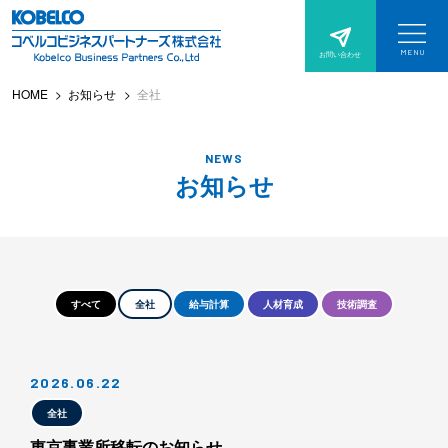
サ
本
イ
文
MENU
お問い合わせ
サ
へ
ト
イ
ト
HOME
お知らせ
全社
ス
メ
メ
ニ
キ
ュ
ニ
ー
を
ッ
NEWS
開
ュ
く
お知らせ
プ
ー
すべて
全社
給与計算
人材育成
技術調査
2026.06.22
全社
東京事業所移転のお知らせ