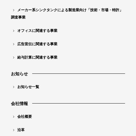
術
メーカー系シンクタンクによる製造業向け「技術・市場・特許」
・
調査事業
市
場
オフィスに関連する事業
・
広告宣伝に関連する事業
特
給与計算に関連する事業
許
」
お知らせ
調
査
お知らせ一覧
事
会社情報
業
コ
会社概要
ン
沿革
テ