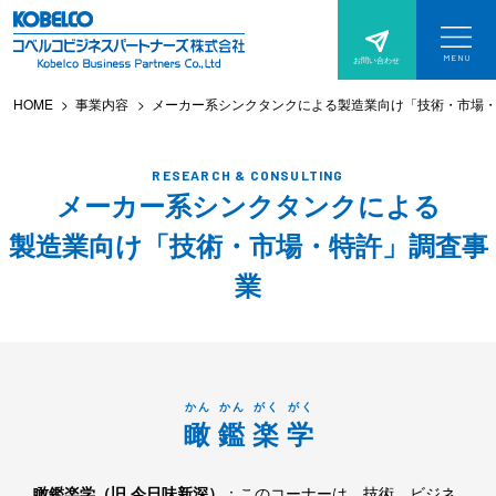
サ
本
イ
文
MENU
お問い合わせ
サ
へ
ト
イ
ト
HOME
事業内容
メーカー系シンクタンクによる製造業向け「技術・市場
ス
メ
メ
ニ
キ
ュ
ニ
ー
を
ッ
RESEARCH & CONSULTING
開
ュ
く
メーカー系シンクタンクによる
プ
ー
製造業向け「技術・市場・特許」調査事
業
かん
かん
がく
がく
瞰
鑑
楽
学
瞰鑑楽学（旧 今日味新深）
：このコーナーは、技術、ビジネ